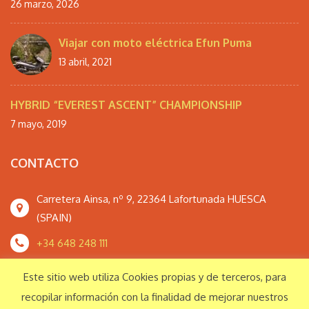
26 marzo, 2026
Viajar con moto eléctrica Efun Puma
13 abril, 2021
HYBRID “EVEREST ASCENT” CHAMPIONSHIP
7 mayo, 2019
CONTACTO
Carretera Ainsa, nº 9, 22364 Lafortunada HUESCA
(SPAIN)
+34 648 248 111
monteperdidoextrem@gmail.com
Este sitio web utiliza Cookies propias y de terceros, para
recopilar información con la finalidad de mejorar nuestros