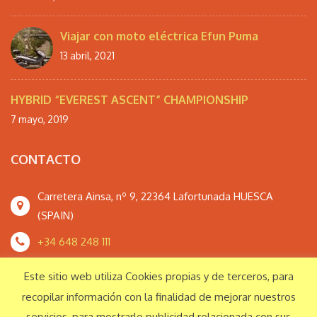
Viajar con moto eléctrica Efun Puma
13 abril, 2021
HYBRID “EVEREST ASCENT” CHAMPIONSHIP
7 mayo, 2019
CONTACTO
Carretera Ainsa, nº 9, 22364 Lafortunada HUESCA
(SPAIN)
+34 648 248 111
monteperdidoextrem@gmail.com
Este sitio web utiliza Cookies propias y de terceros, para
recopilar información con la finalidad de mejorar nuestros
servicios, para mostrarle publicidad relacionada con sus