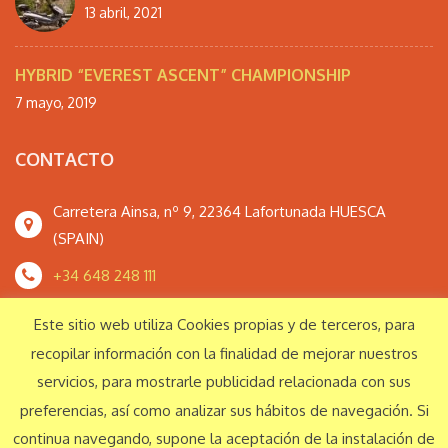
13 abril, 2021
HYBRID “EVEREST ASCENT” CHAMPIONSHIP
7 mayo, 2019
CONTACTO
Carretera Ainsa, nº 9, 22364 Lafortunada HUESCA
(SPAIN)
+34 648 248 111
monteperdidoextrem@gmail.com
Este sitio web utiliza Cookies propias y de terceros, para
recopilar información con la finalidad de mejorar nuestros
servicios, para mostrarle publicidad relacionada con sus
Responsabilidad Social Corporativa
preferencias, así como analizar sus hábitos de navegación. Si
continua navegando, supone la aceptación de la instalación de