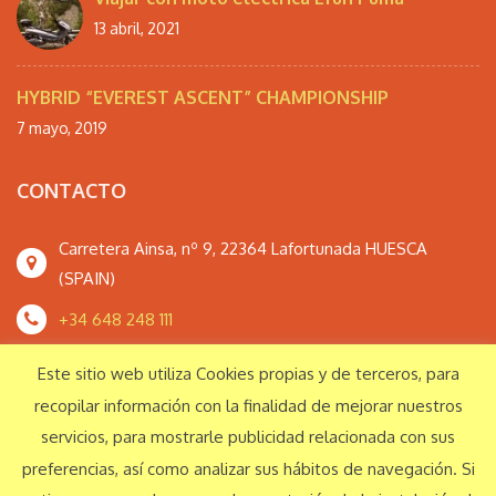
13 abril, 2021
HYBRID “EVEREST ASCENT” CHAMPIONSHIP
7 mayo, 2019
CONTACTO
Carretera Ainsa, nº 9, 22364 Lafortunada HUESCA
(SPAIN)
+34 648 248 111
monteperdidoextrem@gmail.com
Este sitio web utiliza Cookies propias y de terceros, para
recopilar información con la finalidad de mejorar nuestros
servicios, para mostrarle publicidad relacionada con sus
Responsabilidad Social Corporativa
preferencias, así como analizar sus hábitos de navegación. Si