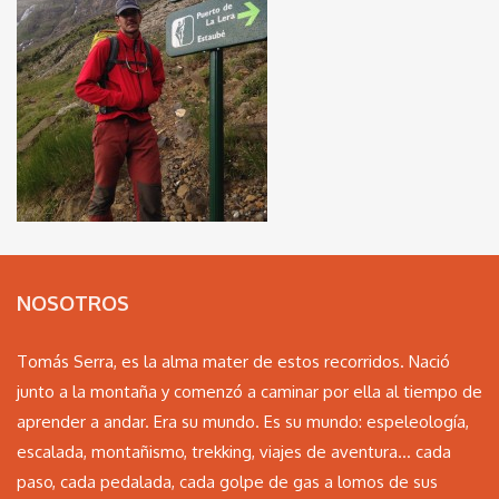
NOSOTROS
Tomás Serra, es la alma mater de estos recorridos. Nació
junto a la montaña y comenzó a caminar por ella al tiempo de
aprender a andar. Era su mundo. Es su mundo: espeleología,
escalada, montañismo, trekking, viajes de aventura… cada
paso, cada pedalada, cada golpe de gas a lomos de sus