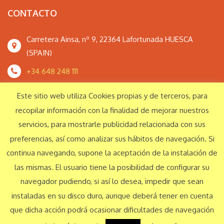
CONTACTO
Carretera Ainsa, nº 9, 22364 Lafortunada HUESCA
(SPAIN)
+34 648 248 111
monteperdidoextrem@gmail.com
Este sitio web utiliza Cookies propias y de terceros, para
recopilar información con la finalidad de mejorar nuestros
servicios, para mostrarle publicidad relacionada con sus
Responsabilidad Social Corporativa
preferencias, así como analizar sus hábitos de navegación. Si
continua navegando, supone la aceptación de la instalación de
las mismas. El usuario tiene la posibilidad de configurar su
© Monte Perdido Extrem S.L. 2016 Todos los derechos reservados
navegador pudiendo, si así lo desea, impedir que sean
instaladas en su disco duro, aunque deberá tener en cuenta
Aviso legal
Política de privacidad
que dicha acción podrá ocasionar dificultades de navegación
Español