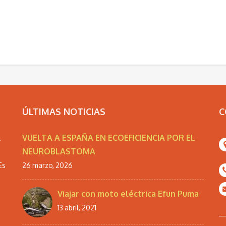
ÚLTIMAS NOTICIAS
C
VUELTA A ESPAÑA EN ECOEFICIENCIA POR EL
.
NEUROBLASTOMA
Es
26 marzo, 2026
Viajar con moto eléctrica Efun Puma
13 abril, 2021