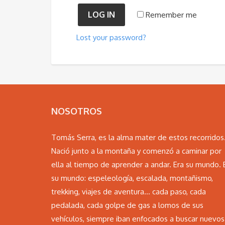
LOG IN
Remember me
Lost your password?
NOSOTROS
Tomás Serra, es la alma mater de estos recorridos
Nació junto a la montaña y comenzó a caminar por
ella al tiempo de aprender a andar. Era su mundo. 
su mundo: espeleología, escalada, montañismo,
trekking, viajes de aventura… cada paso, cada
pedalada, cada golpe de gas a lomos de sus
vehículos, siempre iban enfocados a buscar nuevos