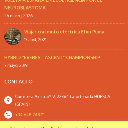
VUELTA A ESPAÑA EN ECOEFICIENCIA POR EL
NEUROBLASTOMA
26 marzo, 2026
Viajar con moto eléctrica Efun Puma
13 abril, 2021
HYBRID “EVEREST ASCENT” CHAMPIONSHIP
7 mayo, 2019
CONTACTO
Carretera Ainsa, nº 9, 22364 Lafortunada HUESCA
(SPAIN)
+34 648 248 111
monteperdidoextrem@gmail.com