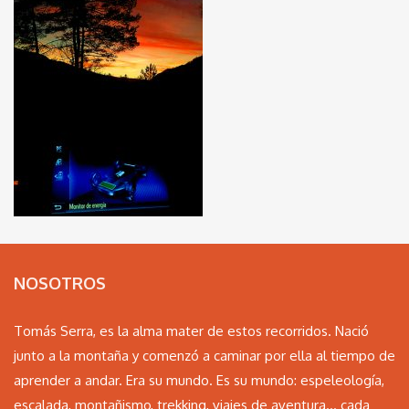
NOSOTROS
Tomás Serra, es la alma mater de estos recorridos. Nació
junto a la montaña y comenzó a caminar por ella al tiempo de
aprender a andar. Era su mundo. Es su mundo: espeleología,
escalada, montañismo, trekking, viajes de aventura… cada