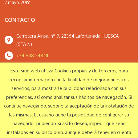
7 mayo, 2019
CONTACTO
Carretera Ainsa, nº 9, 22364 Lafortunada HUESCA
(SPAIN)
+34 648 248 111
monteperdidoextrem@gmail.com
Este sitio web utiliza Cookies propias y de terceros, para
recopilar información con la finalidad de mejorar nuestros
servicios, para mostrarle publicidad relacionada con sus
Responsabilidad Social Corporativa
preferencias, así como analizar sus hábitos de navegación. Si
continua navegando, supone la aceptación de la instalación de
las mismas. El usuario tiene la posibilidad de configurar su
© Monte Perdido Extrem S.L. 2016 Todos los derechos reservados
navegador pudiendo, si así lo desea, impedir que sean
instaladas en su disco duro, aunque deberá tener en cuenta
Aviso legal
Política de privacidad