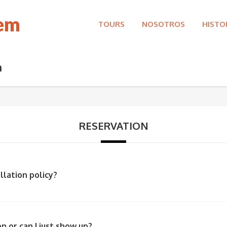
rem
TOURS
NOSOTROS
HISTO
n
RESERVATION
llation policy?
n or can I just show up?