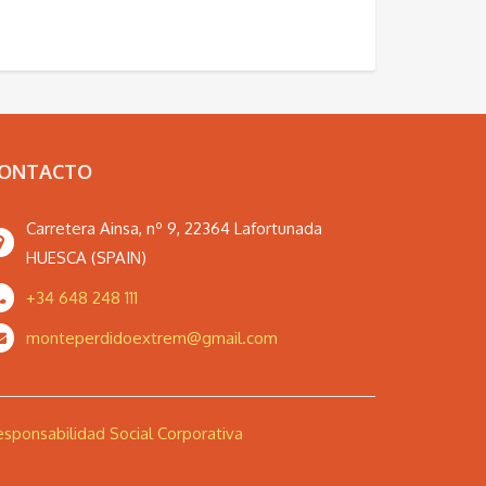
ONTACTO
Carretera Ainsa, nº 9, 22364 Lafortunada
HUESCA (SPAIN)
+34 648 248 111
monteperdidoextrem@gmail.com
sponsabilidad Social Corporativa