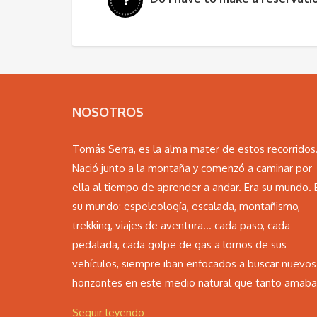
NOSOTROS
Tomás Serra, es la alma mater de estos recorridos
Nació junto a la montaña y comenzó a caminar por
ella al tiempo de aprender a andar. Era su mundo. 
su mundo: espeleología, escalada, montañismo,
trekking, viajes de aventura… cada paso, cada
pedalada, cada golpe de gas a lomos de sus
vehículos, siempre iban enfocados a buscar nuevos
horizontes en este medio natural que tanto amaba.
Seguir leyendo