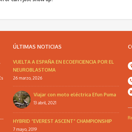
ÚLTIMAS NOTICIAS
C
VUELTA A ESPAÑA EN ECOEFICIENCIA POR EL
.
NEUROBLASTOMA
Es
26 marzo, 2026
Viajar con moto eléctrica Efun Puma
13 abril, 2021
..
Re
HYBRID “EVEREST ASCENT” CHAMPIONSHIP
7 mayo, 2019