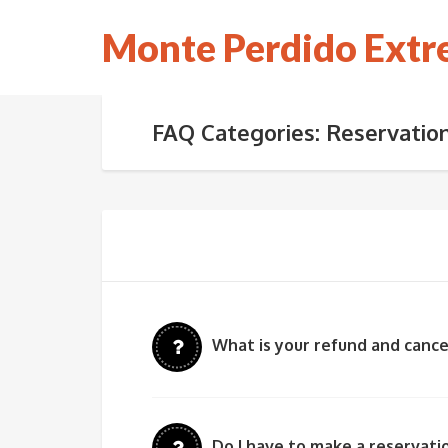
Monte Perdido Ext
FAQ Categories: Reservatio
What is your refund and cance
Do I have to make a reservatio