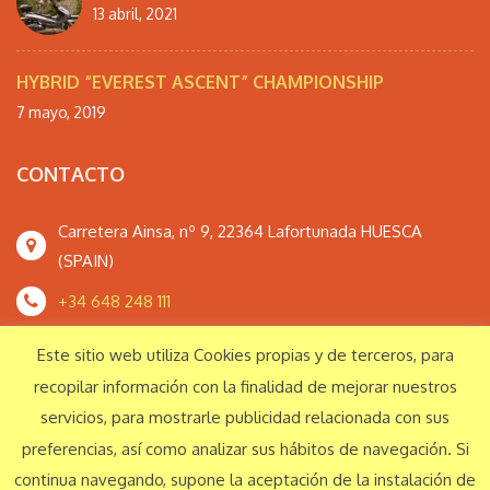
13 abril, 2021
HYBRID “EVEREST ASCENT” CHAMPIONSHIP
7 mayo, 2019
CONTACTO
Carretera Ainsa, nº 9, 22364 Lafortunada HUESCA
(SPAIN)
+34 648 248 111
monteperdidoextrem@gmail.com
Este sitio web utiliza Cookies propias y de terceros, para
recopilar información con la finalidad de mejorar nuestros
servicios, para mostrarle publicidad relacionada con sus
Responsabilidad Social Corporativa
preferencias, así como analizar sus hábitos de navegación. Si
continua navegando, supone la aceptación de la instalación de