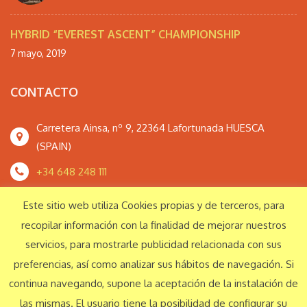
HYBRID “EVEREST ASCENT” CHAMPIONSHIP
7 mayo, 2019
CONTACTO
Carretera Ainsa, nº 9, 22364 Lafortunada HUESCA
(SPAIN)
+34 648 248 111
monteperdidoextrem@gmail.com
Este sitio web utiliza Cookies propias y de terceros, para
recopilar información con la finalidad de mejorar nuestros
servicios, para mostrarle publicidad relacionada con sus
Responsabilidad Social Corporativa
preferencias, así como analizar sus hábitos de navegación. Si
continua navegando, supone la aceptación de la instalación de
las mismas. El usuario tiene la posibilidad de configurar su