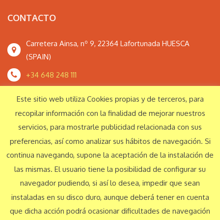
CONTACTO
Carretera Ainsa, nº 9, 22364 Lafortunada HUESCA
(SPAIN)
+34 648 248 111
monteperdidoextrem@gmail.com
Este sitio web utiliza Cookies propias y de terceros, para
recopilar información con la finalidad de mejorar nuestros
servicios, para mostrarle publicidad relacionada con sus
Responsabilidad Social Corporativa
preferencias, así como analizar sus hábitos de navegación. Si
continua navegando, supone la aceptación de la instalación de
las mismas. El usuario tiene la posibilidad de configurar su
© Monte Perdido Extrem S.L. 2016 Todos los derechos reservados
navegador pudiendo, si así lo desea, impedir que sean
instaladas en su disco duro, aunque deberá tener en cuenta
Aviso legal
Política de privacidad
que dicha acción podrá ocasionar dificultades de navegación
Español