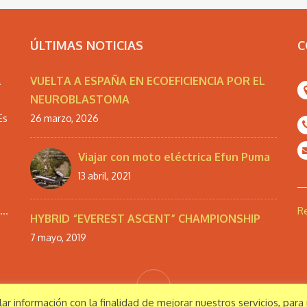
ÚLTIMAS NOTICIAS
C
VUELTA A ESPAÑA EN ECOEFICIENCIA POR EL
.
NEUROBLASTOMA
Es
26 marzo, 2026
Viajar con moto eléctrica Efun Puma
13 abril, 2021
..
Re
HYBRID “EVEREST ASCENT” CHAMPIONSHIP
7 mayo, 2019
ilar información con la finalidad de mejorar nuestros servicios, par
eservados