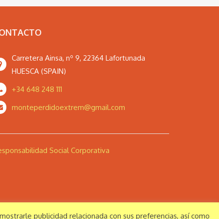
ONTACTO
Carretera Ainsa, nº 9, 22364 Lafortunada
HUESCA (SPAIN)
+34 648 248 111
monteperdidoextrem@gmail.com
sponsabilidad Social Corporativa
a mostrarle publicidad relacionada con sus preferencias, así como
Aviso legal
Política de privacidad