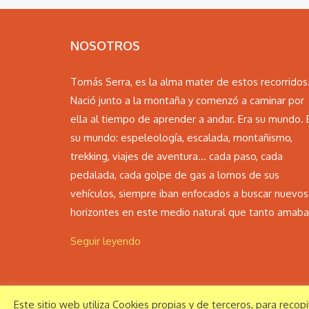
NOSOTROS
Tomás Serra, es la alma mater de estos recorridos
Nació junto a la montaña y comenzó a caminar por
ella al tiempo de aprender a andar. Era su mundo. 
su mundo: espeleología, escalada, montañismo,
trekking, viajes de aventura… cada paso, cada
pedalada, cada golpe de gas a lomos de sus
vehículos, siempre iban enfocados a buscar nuevos
horizontes en este medio natural que tanto amaba.
Seguir leyendo
Este sitio web utiliza Cookies propias y de terceros, para recop
© Monte Perdido Extrem S.L. 2016 Todos los derechos r