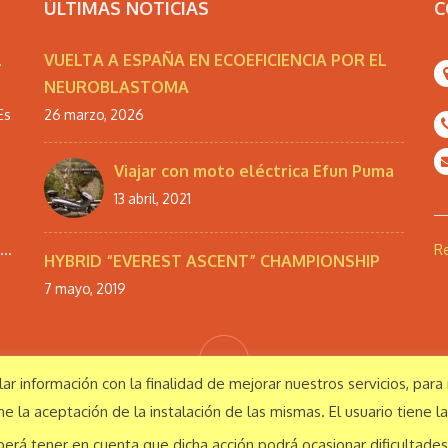
ÚLTIMAS NOTICIAS
C
VUELTA A ESPAÑA EN ECOEFICIENCIA POR EL
.
NEUROBLASTOMA
Es
26 marzo, 2026
Viajar con moto eléctrica Efun Puma
13 abril, 2021
..
Re
HYBRID “EVEREST ASCENT” CHAMPIONSHIP
7 mayo, 2019
ilar información con la finalidad de mejorar nuestros servicios, par
eservados
 la aceptación de la instalación de las mismas. El usuario tiene la
Español
berá tener en cuenta que dicha acción podrá ocasionar dificultade