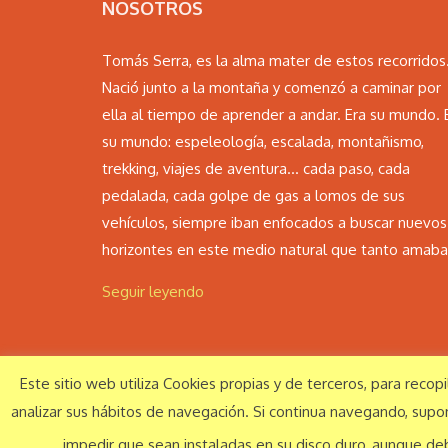
NOSOTROS
Tomás Serra, es la alma mater de estos recorridos
Nació junto a la montaña y comenzó a caminar por
ella al tiempo de aprender a andar. Era su mundo. 
su mundo: espeleología, escalada, montañismo,
trekking, viajes de aventura… cada paso, cada
pedalada, cada golpe de gas a lomos de sus
vehículos, siempre iban enfocados a buscar nuevos
horizontes en este medio natural que tanto amaba.
Seguir leyendo
Este sitio web utiliza Cookies propias y de terceros, para recop
© Monte Perdido Extrem S.L. 2016 Todos los derechos r
analizar sus hábitos de navegación. Si continua navegando, supone
impedir que sean instaladas en su disco duro, aunque de