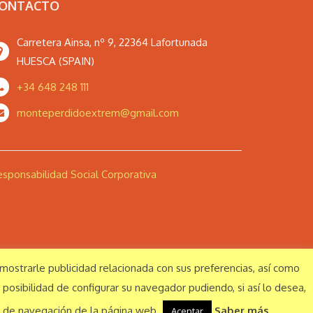
ONTACTO
Carretera Ainsa, nº 9, 22364 Lafortunada
HUESCA (SPAIN)
+34 648 248 111
monteperdidoextrem@gmail.com
sponsabilidad Social Corporativa
a mostrarle publicidad relacionada con sus preferencias, así como
Aviso legal
Política de privacidad
 posibilidad de configurar su navegador pudiendo, si así lo desea,
s de navegación de la página web.
Saber más
Aceptar