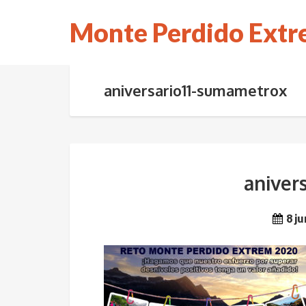
Monte Perdido Ext
aniversario11-sumametrox
aniver
8 ju