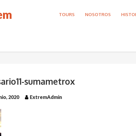
rem
TOURS
NOSOTROS
HISTO
sario11-sumametrox
nio, 2020
ExtremAdmin