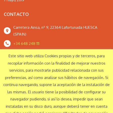
CONTACTO
Carretera Ainsa, nº 9, 22364 Lafortunada HUESCA
(SPAIN)
+34 648 248 111
monteperdidoextrem@gmail.com
Este sitio web utiliza Cookies propias y de terceros, para
recopilar información con la finalidad de mejorar nuestros
servicios, para mostrarle publicidad relacionada con sus
Responsabilidad Social Corporativa
preferencias, así como analizar sus hábitos de navegación. Si
continua navegando, supone la aceptación de la instalación de
las mismas. El usuario tiene la posibilidad de configurar su
© Monte Perdido Extrem S.L. 2016 Todos los derechos reservados
navegador pudiendo, si así lo desea, impedir que sean
instaladas en su disco duro, aunque deberá tener en cuenta
Aviso legal
Política de privacidad