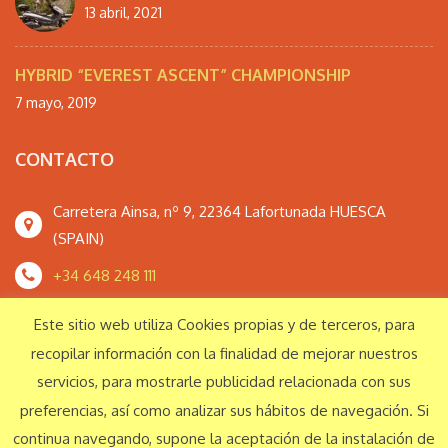
13 abril, 2021
HYBRID “EVEREST ASCENT” CHAMPIONSHIP
7 mayo, 2019
CONTACTO
Carretera Ainsa, nº 9, 22364 Lafortunada HUESCA
(SPAIN)
+34 648 248 111
monteperdidoextrem@gmail.com
Este sitio web utiliza Cookies propias y de terceros, para
recopilar información con la finalidad de mejorar nuestros
servicios, para mostrarle publicidad relacionada con sus
Responsabilidad Social Corporativa
preferencias, así como analizar sus hábitos de navegación. Si
continua navegando, supone la aceptación de la instalación de