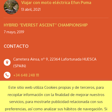
Viajar con moto eléctrica Efun Puma
13 abril, 2021
HYBRID “EVEREST ASCENT” CHAMPIONSHIP
7 mayo, 2019
CONTACTO
Carretera Ainsa, nº 9, 22364 Lafortunada HUESCA
(SPAIN)
+34 648 248 111
monteperdidoextrem@gmail.com
Este sitio web utiliza Cookies propias y de terceros, para
recopilar información con la finalidad de mejorar nuestros
servicios, para mostrarle publicidad relacionada con sus
Responsabilidad Social Corporativa
preferencias, así como analizar sus hábitos de navegación. Si