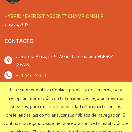
HYBRID “EVEREST ASCENT” CHAMPIONSHIP
7 mayo, 2019
CONTACTO
Carretera Ainsa, nº 9, 22364 Lafortunada HUESCA
(SPAIN)
+34 648 248 111
monteperdidoextrem@gmail.com
Este sitio web utiliza Cookies propias y de terceros, para
recopilar información con la finalidad de mejorar nuestros
servicios, para mostrarle publicidad relacionada con sus
Responsabilidad Social Corporativa
preferencias, así como analizar sus hábitos de navegación. Si
continua navegando, supone la aceptación de la instalación de
las mismas. El usuario tiene la posibilidad de configurar su